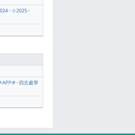
024
·
☆2025
·
·
APP
·
四念處學