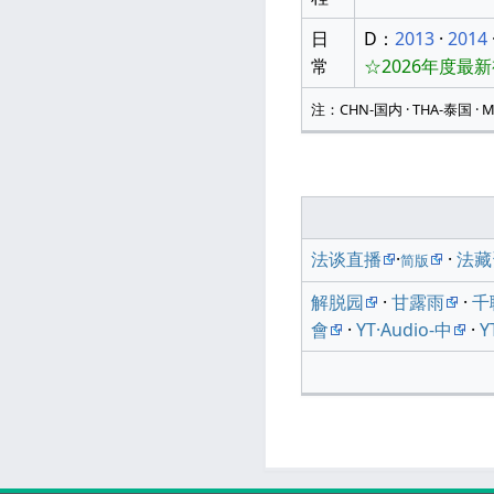
日
D：
2013
·
2014
常
☆2026年度最
注：CHN-国内 · THA-泰国 · M
法谈直播
·
·
法藏
简版
解脱园
·
甘露雨
·
千
會
·
YT·Audio-中
·
Y