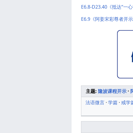
E6.8-D23.40《抵达“
E6.9《阿姜宋彩尊者开示》
主题:
隆波课程开示
·
法语微言
·
学篇
·
戒学