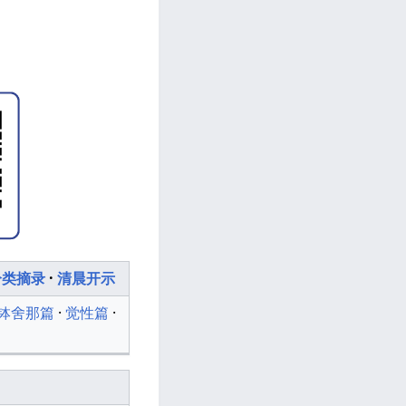
分类摘录
·
清晨开示
钵舍那篇
·
觉性篇
·