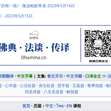
一心”的唯一路》-隆波帕默尊者-2023年5月14日
-2023年5月15日
阿紫翻译
·
中文字幕
| 文集:
泰文开示
·
中文书籍
·
口译全文
·
篇
·
心学篇
·
心念处篇
·
身念处篇
·
慧学篇
·
五蕴篇
·
奢摩他篇
·
毗
四圣谛篇
·
八支圣道篇
·
解脱篇
首页
· 历届：
中文
·
ไทย
·
EN
课程